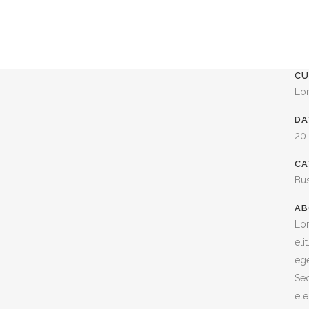
CU
Lo
DA
20
CA
Bu
AB
Lor
eli
ege
Sed
ele