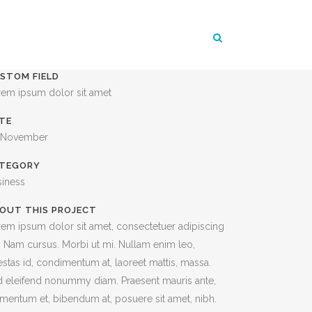
STOM FIELD
rem ipsum dolor sit amet
TE
 November
TEGORY
siness
OUT THIS PROJECT
em ipsum dolor sit amet, consectetuer adipiscing
t. Nam cursus. Morbi ut mi. Nullam enim leo,
stas id, condimentum at, laoreet mattis, massa.
 eleifend nonummy diam. Praesent mauris ante,
mentum et, bibendum at, posuere sit amet, nibh.