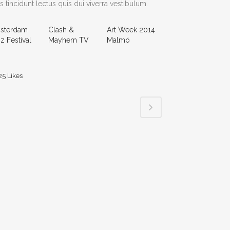
s tincidunt lectus quis dui viverra vestibulum.
sterdam
Clash &
Art Week 2014
z Festival
Mayhem TV
Malmö
25
Likes